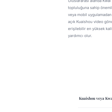
Uluslararası alanda Kwai
topluluğuna sahip önemli
veya mobil uygulamadan k
açık Kuaishou video gönd
erişilebilir en yüksek k
yardımcı olur.
Kuaishou veya Kwai