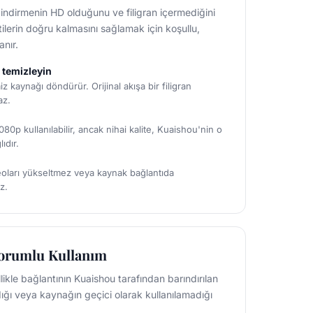
r indirmenin HD olduğunu ve filigran içermediğini
lerin doğru kalmasını sağlamak için koşullu,
anır.
temizleyin
miz kaynağı döndürür. Orijinal akışa bir filigran
az.
80p kullanılabilir, ancak nihai kalite, Kuaishou'nin o
ıdır.
oları yükseltmez veya kaynak bağlantıda
z.
orumlu Kullanım
llikle bağlantının Kuaishou tarafından barındırılan
ığı veya kaynağın geçici olarak kullanılamadığı