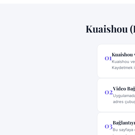
Kuaishou (K
Kuaishou 
01
Kuaishou vey
Kaydetmek is
Video Bağ
02
Uygulamadak
adres çubuğ
Bağlantıyı
03
Bu sayfaya 