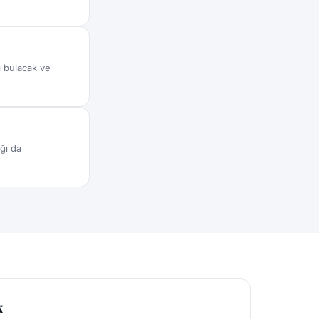
ı bulacak ve
ğı da
k