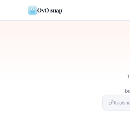
OvO snap
T
ba