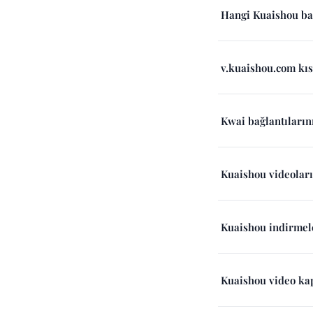
Hangi Kuaishou bağ
v.kuaishou.com kıs
Kwai bağlantıların
Kuaishou videoları
Kuaishou indirmele
Kuaishou video ka