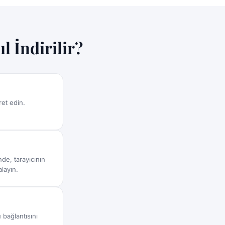
l İndirilir?
et edin.
de, tarayıcının
layın.
bağlantısını