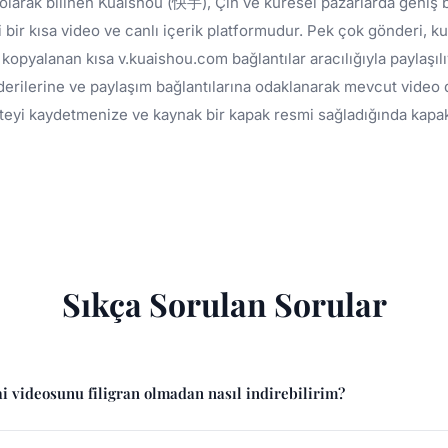
 olarak bilinen Kuaishou (快手), Çin ve küresel pazarlarda geniş b
 bir kısa video ve canlı içerik platformudur. Pek çok gönderi, 
opyalanan kısa v.kuaishou.com bağlantılar aracılığıyla paylaşı
erilerine ve paylaşım bağlantılarına odaklanarak mevcut video 
aliteyi kaydetmenize ve kaynak bir kapak resmi sağladığında kap
Sıkça Sorulan Sorular
 videosunu filigran olmadan nasıl indirebilirim?