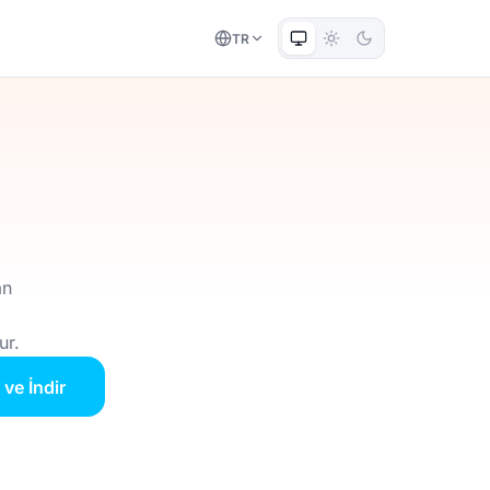
TR
an
ur.
 ve İndir