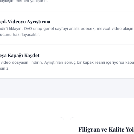
aylaşım metnini yapıştırın.
çık Videoyu Ayrıştırma
İndir'i tıklayın. OvO snap genel sayfayı analiz edecek, mevcut video akışın
ucunu hazırlayacaktır.
eya Kapağı Kaydet
ideo dosyasını indirin. Ayrıştırılan sonuç bir kapak resmi içeriyorsa kapa
siniz.
Filigran ve Kalite Yo