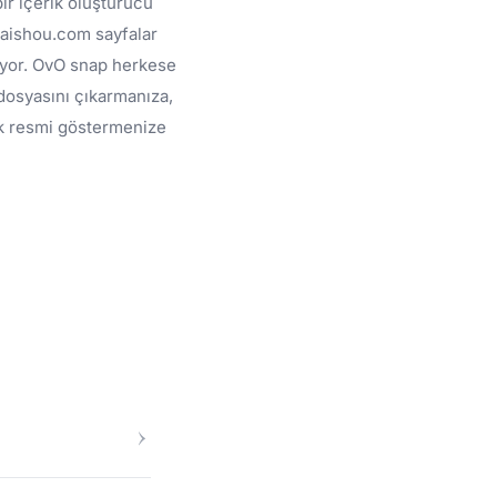
ir içerik oluşturucu
kuaishou.com sayfalar
lıyor. OvO snap herkese
dosyasını çıkarmanıza,
ak resmi göstermenize