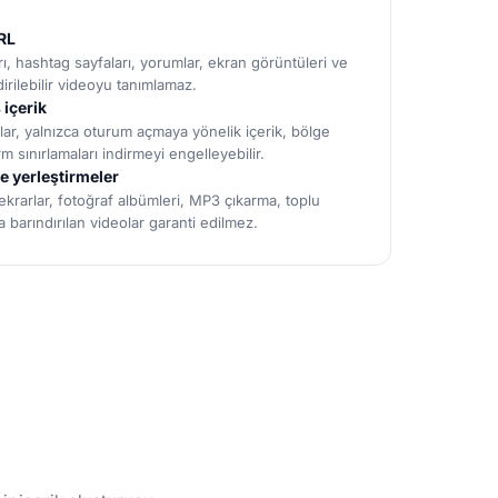
URL
rı, hashtag sayfaları, yorumlar, ekran görüntüleri ve
dirilebilir videoyu tanımlamaz.
 içerik
olar, yalnızca oturum açmaya yönelik içerik, bölge
rm sınırlamaları indirmeyi engelleyebilir.
ve yerleştirmeler
ekrarlar, fotoğraf albümleri, MP3 çıkarma, toplu
 barındırılan videolar garanti edilmez.