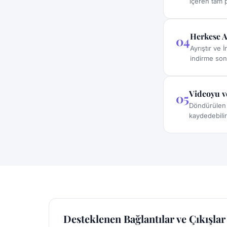
içeren tam p
Herkese A
04
Ayrıştır ve 
indirme son
Videoyu v
05
Döndürülen v
kaydedebilir
Desteklenen Bağlantılar ve Çıkışlar