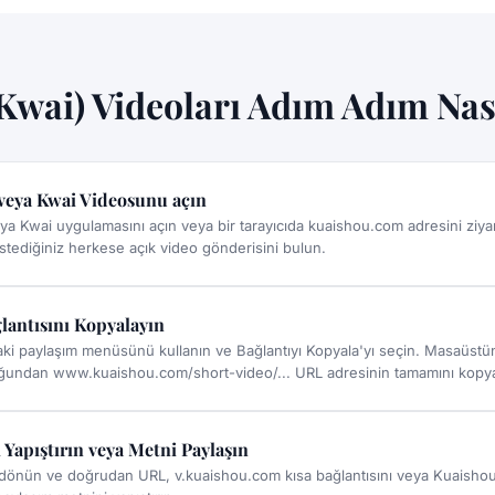
wai) Videoları Adım Adım Nası
veya Kwai Videosunu açın
a Kwai uygulamasını açın veya bir tarayıcıda kuaishou.com adresini ziyar
tediğiniz herkese açık video gönderisini bulun.
lantısını Kopyalayın
i paylaşım menüsünü kullanın ve Bağlantıyı Kopyala'yı seçin. Masaüstün
undan www.kuaishou.com/short-video/... URL adresinin tamamını kopya
 Yapıştırın veya Metni Paylaşın
dönün ve doğrudan URL, v.kuaishou.com kısa bağlantısını veya Kuaishou 