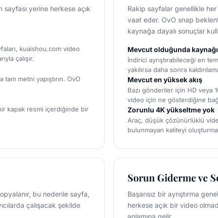
m sayfası yerine herkese açık
Rakip sayfalar genellikle he
vaat eder. OvO snap beklenti
kaynağa dayalı sonuçlar kull
faları, kuaishou.com video
Mevcut olduğunda kaynağı 
yla çalışır.
İndirici ayrıştırabileceği en te
yakılırsa daha sonra kaldırılam
a tam metni yapıştırın. OvO
Mevcut en yüksek akış
Bazı gönderiler için HD veya 10
video için ne gösterdiğine bağl
bir kapak resmi içerdiğinde bir
Zorunlu 4K yükseltme yok
Araç, düşük çözünürlüklü vide
bulunmayan kaliteyi oluşturma
Sorun Giderme ve S
kopyalanır, bu nedenle sayfa,
Başarısız bir ayrıştırma gene
ıcılarda çalışacak şekilde
herkese açık bir video olmad
anlamına gelir.