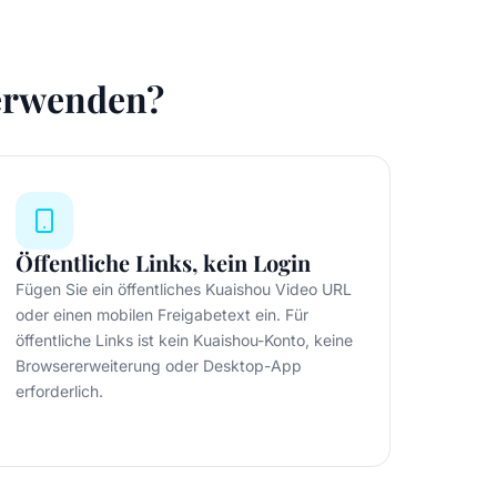
erwenden?
Öffentliche Links, kein Login
Fügen Sie ein öffentliches Kuaishou Video URL
oder einen mobilen Freigabetext ein. Für
öffentliche Links ist kein Kuaishou-Konto, keine
Browsererweiterung oder Desktop-App
erforderlich.