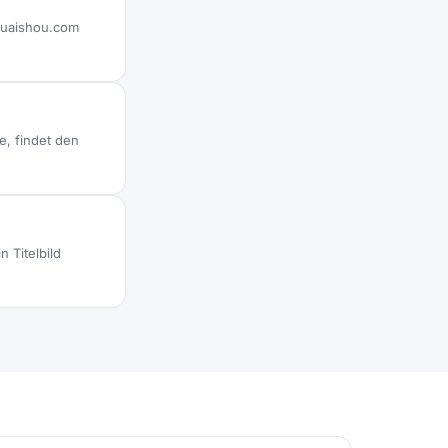
.kuaishou.com
e, findet den
 Titelbild