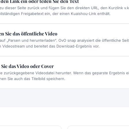
 den Link ein oder teilen Sie den Text
zu dieser Seite zurück und fügen Sie den direkten URL, den Kurzlink v
llständigen Freigabetext ein, der einen Kuaishou-Link enthält.
en Sie das öffentliche Video
 auf „Parsen und herunterladen“. OvO snap analysiert die öffentliche Seit
n Videostream und bereitet das Download-Ergebnis vor.
 Sie das Video oder Cover
ie zurückgegebene Videodatei herunter. Wenn das geparste Ergebnis ein
nen Sie auch das Titelbild speichern.