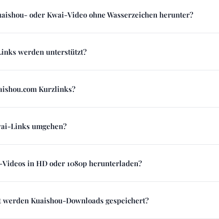
Kuaishou- oder Kwai-Video ohne Wasserzeichen herunter?
inks werden unterstützt?
uaishou.com Kurzlinks?
Kwai-Links umgehen?
-Videos in HD oder 1080p herunterladen?
at werden Kuaishou-Downloads gespeichert?