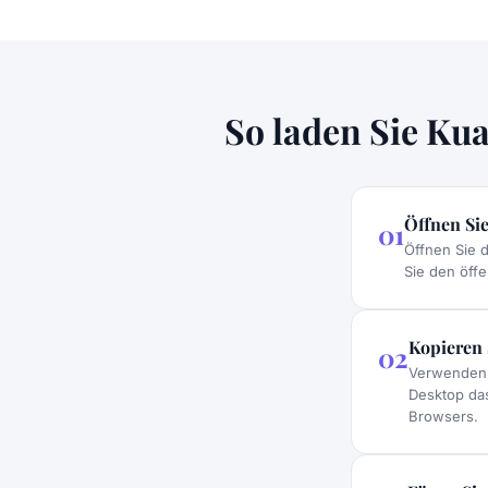
So laden Sie Kua
Öffnen Si
01
Öffnen Sie 
Sie den öffe
Kopieren 
02
Verwenden S
Desktop das
Browsers.