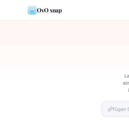
OvO snap
L
ei