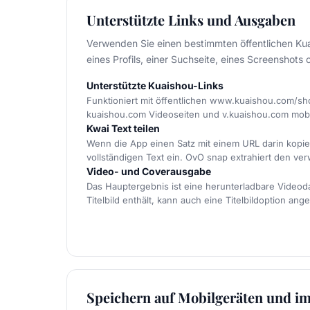
Unterstützte Links und Ausgaben
Verwenden Sie einen bestimmten öffentlichen Kua
eines Profils, einer Suchseite, eines Screenshots
Unterstützte Kuaishou-Links
Funktioniert mit öffentlichen www.kuaishou.com/shor
kuaishou.com Videoseiten und v.kuaishou.com mobi
Kwai Text teilen
Wenn die App einen Satz mit einem URL darin kopie
vollständigen Text ein. OvO snap extrahiert den v
Video- und Coverausgabe
Das Hauptergebnis ist eine herunterladbare Videoda
Titelbild enthält, kann auch eine Titelbildoption an
Speichern auf Mobilgeräten und i