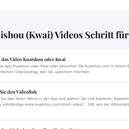
ishou (Kwai) Videos Schritt für
e das Video Kuaishou oder Kwai
die App Kuaishou oder Kwai oder besuchen Sie kuaishou.com in einem
ntlichen Videobeitrag, den Sie speichern möchten.
Sie den Videolink
ie das Teilen-Menü in der App und wählen Sie Link kopieren. Kopiere
 vollständige www.kuaishou.com/short-video/... URL aus der Adresslei