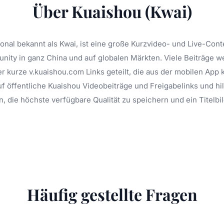
Über Kuaishou (Kwai)
onal bekannt als Kwai, ist eine große Kurzvideo- und Live-Cont
ty in ganz China und auf globalen Märkten. Viele Beiträge w
r kurze v.kuaishou.com Links geteilt, die aus der mobilen App
uf öffentliche Kuaishou Videobeiträge und Freigabelinks und hil
n, die höchste verfügbare Qualität zu speichern und ein Titelb
Häufig gestellte Fragen