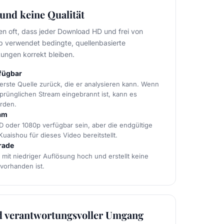
und keine Qualität
n oft, dass jeder Download HD und frei von
p verwendet bedingte, quellenbasierte
tungen korrekt bleiben.
rfügbar
erste Quelle zurück, die er analysieren kann. Wenn
prünglichen Stream eingebrannt ist, kann es
erden.
eam
D oder 1080p verfügbar sein, aber die endgültige
uaishou für dieses Video bereitstellt.
rade
 mit niedriger Auflösung hoch und erstellt keine
t vorhanden ist.
 verantwortungsvoller Umgang