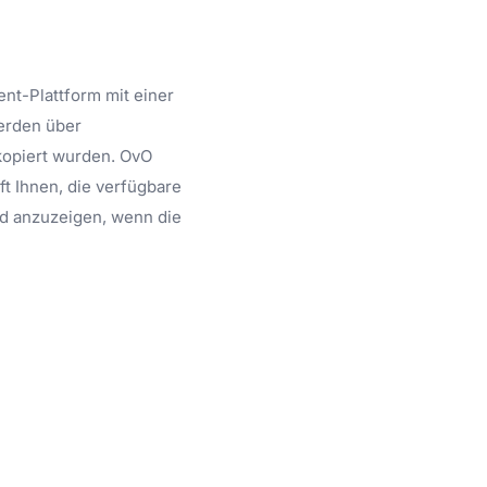
ent-Plattform mit einer
erden über
 kopiert wurden. OvO
ft Ihnen, die verfügbare
ild anzuzeigen, wenn die