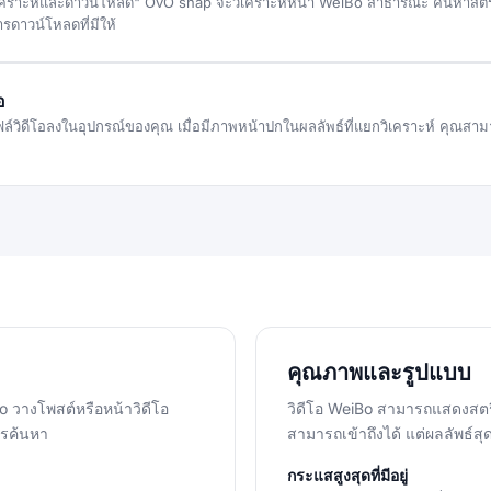
เคราะห์และดาวน์โหลด" OvO snap จะวิเคราะห์หน้า WeiBo สาธารณะ ค้นหาสตรี
ารดาวน์โหลดที่มีให้
อ
์วิดีโอลงในอุปกรณ์ของคุณ เมื่อมีภาพหน้าปกในผลลัพธ์ที่แยกวิเคราะห์ คุณสาม
คุณภาพและรูปแบบ
 วางโพสต์หรือหน้าวิดีโอ
วิดีโอ WeiBo สามารถแสดงสตรีม
ารค้นหา
สามารถเข้าถึงได้ แต่ผลลัพธ์สุด
กระแสสูงสุดที่มีอยู่