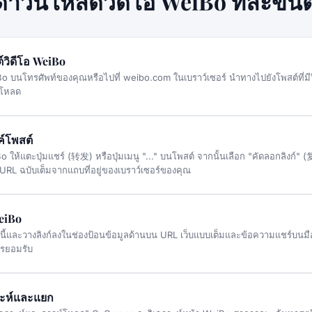
ีดาวน์โหลดวิดีโอ WeiBo ทีละขั้
์วิดีโอ WeiBo
o บนโทรศัพท์ของคุณหรือไปที่ weibo.com ในเบราว์เซอร์ นำทางไปยังโพสต์ที่มีวิ
์โหลด
ค์โพสต์
 ให้แตะปุ่มแชร์ (转发) หรือปุ่มเมนู "..." บนโพสต์ จากนั้นเลือก "คัดลอกลิงก์
 URL ฉบับเต็มจากแถบที่อยู่ของเบราว์เซอร์ของคุณ
WeiBo
านี้และวางลิงก์ลงในช่องป้อนข้อมูลด้านบน URL เว็บแบบเต็มและข้อความแชร์บนมือ
ารยอมรับ
าะห์และแยก