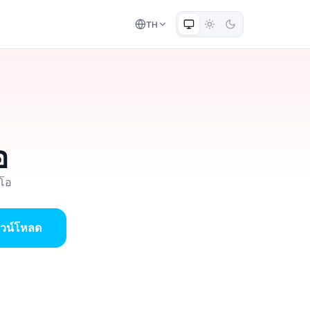
TH
อ
ีโอ
าวน์โหลด