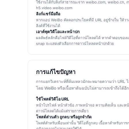
ใช้งานได้กับลิงก์สาธารณะจาก weibo.com, weibo.cn, 
h5.video.weibo.com
ลิงก์แชร์มือถือ
หากแอป WeiBo คัดลอกประโยคที่มี URL อยู่ข้างใน ให้ว
ลิงค์ที่ใช้งานได้
เอาต์พุตวิดีโอและหน้าปก
ผลลัพธ์หลักคือไฟล์วิดีโอที่ดาวน์โหลดได้ หากคำตอบของ
snap จะแสดงตัวเลือกการดาวน์โหลดหน้าปกด้วย
การแก้ไขปัญหา
การแยกวิเคราะห์ที่ล้มเหลวมักจะหมายความว่า URL ไม
โดย WeiBo หรือเนื้อหาต้นฉบับไม่สามารถเข้าถึงได้อีก
ใช้โพสต์วิดีโอ URL
หน้าโปรไฟล์ หน้าหัวข้อ ภาพหน้าจอ ความคิดเห็น และหน้า
ดาวน์โหลดได้แม้แต่รายการเดียว
โพสต์ส่วนตัว ถูกลบ หรือถูกจำกัด
โพสต์สำหรับเพื่อนเท่านั้น วิดีโอที่ถูกลบ เนื้อหาสำหรับการเข
ภูมิภาคอาจไม่สามารถใช้ได้