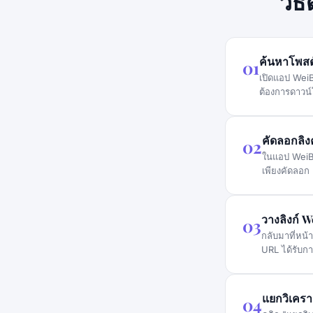
วิธ
ค้นหาโพสต
01
เปิดแอป WeiB
ต้องการดาวน
คัดลอกลิง
02
ในแอป WeiBo
เพียงคัดลอก
วางลิงก์ 
03
กลับมาที่หน้
URL ได้รับก
แยกวิเคร
04