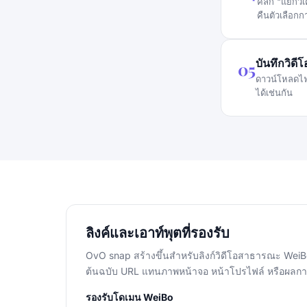
คลิก "แยกวิ
คืนตัวเลือกก
บันทึกวิดีโ
05
ดาวน์โหลดไฟล
ได้เช่นกัน
ลิงค์และเอาท์พุตที่รองรับ
OvO snap สร้างขึ้นสำหรับลิงก์วิดีโอสาธารณะ WeiBo
ต้นฉบับ URL แทนภาพหน้าจอ หน้าโปรไฟล์ หรือผลก
รองรับโดเมน WeiBo