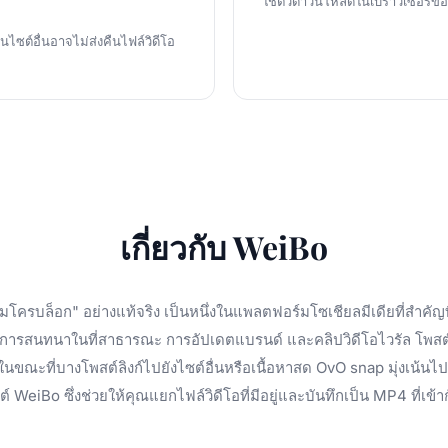
ใช้ตัวดาวน์โหลดในเบราว์เซอร์ขอ
นไซต์อื่นอาจไม่ส่งคืนไฟล์วิดีโอ
เกี่ยวกับ WeiBo
โครบล็อก" อย่างแท้จริง เป็นหนึ่งในแพลตฟอร์มโซเชียลมีเดียที่สำคัญ
 การสนทนาในที่สาธารณะ การอัปเดตแบรนด์ และคลิปวิดีโอไวรัล โพสต์จ
ณะที่บางโพสต์ลิงก์ไปยังไซต์อื่นหรือเนื้อหาสด OvO snap มุ่งเน้นไป
 WeiBo ซึ่งช่วยให้คุณแยกไฟล์วิดีโอที่มีอยู่และบันทึกเป็น MP4 ที่เข้าก