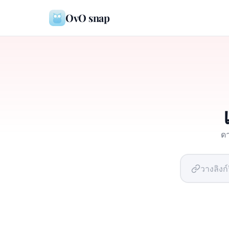
OvO snap
ดา