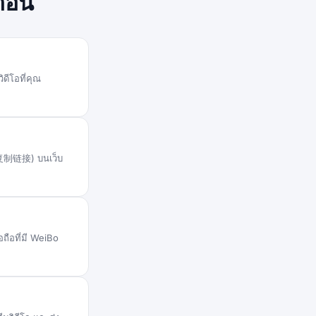
นตอน
ดีโอที่คุณ
" (复制链接) บนเว็บ
ถือที่มี WeiBo