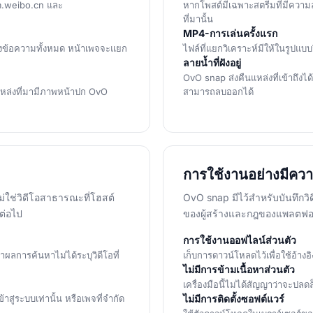
m.weibo.cn และ
หากโพสต์มีเฉพาะสตรีมที่มีความ
ที่มานั้น
MP4-การเล่นครั้งแรก
างข้อความทั้งหมด หน้าเพจจะแยก
ไฟล์ที่แยกวิเคราะห์มีให้ในรูปแบบว
ลายน้ำที่ฝังอยู่
OvO snap ส่งคืนแหล่งที่เข้าถึงได
แหล่งที่มามีภาพหน้าปก OvO
สามารถลบออกได้
การใช้งานอย่างมีคว
่ใช่วิดีโอสาธารณะที่โฮสต์
OvO snap มีไว้สำหรับบันทึกวิด
ต่อไป
ของผู้สร้างและกฎของแพลตฟอ
การใช้งานออฟไลน์ส่วนตัว
ผลการค้นหาไม่ได้ระบุวิดีโอที่
เก็บการดาวน์โหลดไว้เพื่อใช้อ้างอ
ไม่มีการข้ามเนื้อหาส่วนตัว
เครื่องมือนี้ไม่ได้สัญญาว่าจะปลดล
้าสู่ระบบเท่านั้น หรือเพจที่จำกัด
ไม่มีการติดตั้งซอฟต์แวร์