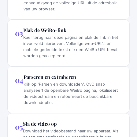
eenvoudigweg de volledige URL uit de adresbalk
van uw browser.
Plak de WeiBo-link
03
Keer terug naar deze pagina en plak de link in het
invoerveld hierboven. Volledige web-URL's en
mobiele gedeelde tekst die een WeiBo URL bevat,
worden geaccepteerd.
Parseren en extraheren
04
Klik op 'Parsen en downloaden'. OvO snap
analyseert de openbare WeiBo pagina, lokaliseert
de videostream en retourneert de beschikbare
downloadoptie.
Sla de video op
05
Download het videobestand naar uw apparaat. Als
er een omslagafbeelding beschikbaar is in het