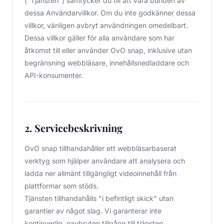
("Tjänsten") samtycker du till att vara bunden av
dessa Användarvillkor. Om du inte godkänner dessa
villkor, vänligen avbryt användningen omedelbart.
Dessa villkor gäller för alla användare som har
åtkomst till eller använder OvO snap, inklusive utan
begränsning webbläsare, innehållsnedladdare och
API-konsumenter.
2. Servicebeskrivning
OvO snap tillhandahåller ett webbläsarbaserat
verktyg som hjälper användare att analysera och
ladda ner allmänt tillgängligt videoinnehåll från
plattformar som stöds.
Tjänsten tillhandahålls "i befintligt skick" utan
garantier av något slag. Vi garanterar inte
kontinuerlig, oavbruten tillgång till tjänsten.