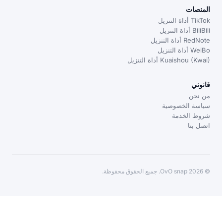
لمنصات
TikTo أداة التنزيل
BiliBi أداة التنزيل
RedNot أداة التنزيل
WeiB أداة التنزيل
Kuaishou (Kwa) أداة التنزيل
انوني
ن نحن
ياسة الخصوصية
روط الخدمة
تصل بنا
 OvO snap. جميع الحقوق محفوظة.