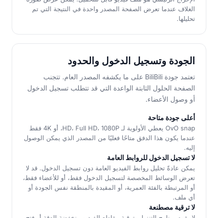
الغلاف عندما تعرض الصفحة المصدر واحدة في النتيجة التي تم
تحليلها.
الجودة وتسجيل الدخول والحدود
تعتمد جودة BiliBili على ما يكشفه المصدر العام. تتجنب
الصفحة الحلول الثابتة الواعدة التي قد تتطلب تسجيل الدخول
أو وصول الأعضاء.
أعلى جودة متاحة
OvO snap يعطي الأولوية لـ HD، Full HD، 1080P، أو 4K فقط
عندما يكون هذا الدفق متاحًا فعليًا من المصدر الذي يمكن الوصول
إليه.
لا تسجيل الدخول للروابط العامة
يمكن عادةً تحليل روابط الفيديو العامة دون تسجيل الدخول. قد لا
تعرض الوسائط المخصصة لتسجيل الدخول فقط، أو للأعضاء فقط،
أو المرتبطة بالفئة العمرية، أو المقيدة بالمنطقة نفس الجودة أو
أي ملف.
لا ترقية مصطنعة
لا يقوم برنامج التنزيل بترقية مقاطع الفيديو منخفضة الدقة أو فتح