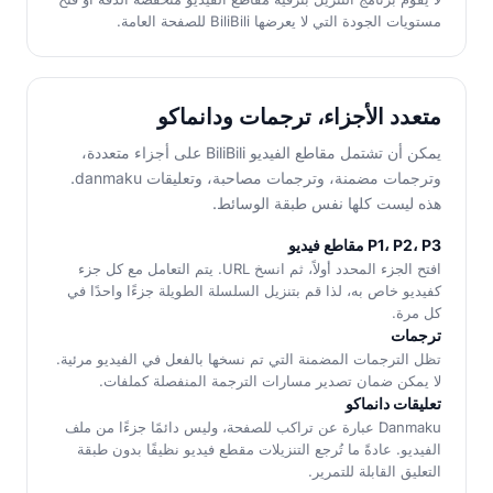
مستويات الجودة التي لا يعرضها BiliBili للصفحة العامة.
متعدد الأجزاء، ترجمات ودانماكو
يمكن أن تشتمل مقاطع الفيديو BiliBili على أجزاء متعددة،
وترجمات مضمنة، وترجمات مصاحبة، وتعليقات danmaku.
هذه ليست كلها نفس طبقة الوسائط.
P1، P2، P3 مقاطع فيديو
افتح الجزء المحدد أولاً، ثم انسخ URL. يتم التعامل مع كل جزء
كفيديو خاص به، لذا قم بتنزيل السلسلة الطويلة جزءًا واحدًا في
كل مرة.
ترجمات
تظل الترجمات المضمنة التي تم نسخها بالفعل في الفيديو مرئية.
لا يمكن ضمان تصدير مسارات الترجمة المنفصلة كملفات.
تعليقات دانماكو
Danmaku عبارة عن تراكب للصفحة، وليس دائمًا جزءًا من ملف
الفيديو. عادةً ما تُرجع التنزيلات مقطع فيديو نظيفًا بدون طبقة
التعليق القابلة للتمرير.