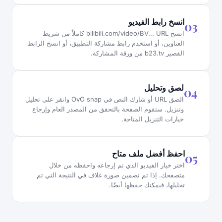
انسخ رابط الفيديو
03
انسخ bilibili.com/video/BV... URL كاملاً من شريط
العناوين، أو استخدم رابط مشاركة التطبيق، أو انسخ الرابط
القصير b23.tv من ورقة المشاركة.
لصق وتحليل
04
الصق URL أو شارك النص في OvO snap وانقر على تحليل
وتنزيل. ستقوم الصفحة بالتحقق من المصدر العام وإرجاع
خيارات التنزيل المتاحة.
احفظ أفضل ملف متاح
05
اختر خيار الفيديو الذي تم إرجاعه واحفظه من خلال
متصفحك. إذا تم تضمين صورة غلاف في النتيجة التي تم
تحليلها، فيمكنك حفظها أيضًا.