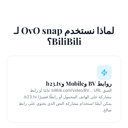
لماذا نستخدم OvO snap لـ
BiliBili؟
روابط BV وMobile وb23.tv
الصق bilibili.com/video/BV... URL عامًا أو رابط
مشاركة على الهاتف المحمول أو رابطًا قصيرًا b23.tv.
يمكن أيضًا استخدام مشاركة النص الذي يحتوي على رابط
صالح.