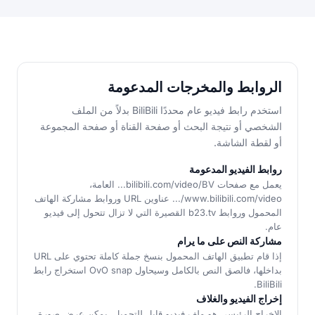
الروابط والمخرجات المدعومة
استخدم رابط فيديو عام محددًا BiliBili بدلاً من الملف
الشخصي أو نتيجة البحث أو صفحة القناة أو صفحة المجموعة
أو لقطة الشاشة.
روابط الفيديو المدعومة
يعمل مع صفحات bilibili.com/video/BV... العامة،
www.bilibili.com/video/... عناوين URL وروابط مشاركة الهاتف
المحمول وروابط b23.tv القصيرة التي لا تزال تتحول إلى فيديو
عام.
مشاركة النص على ما يرام
إذا قام تطبيق الهاتف المحمول بنسخ جملة كاملة تحتوي على URL
بداخلها، فالصق النص بالكامل وسيحاول OvO snap استخراج رابط
BiliBili.
إخراج الفيديو والغلاف
الإخراج الرئيسي هو ملف فيديو قابل للتحميل. يمكن عرض صورة