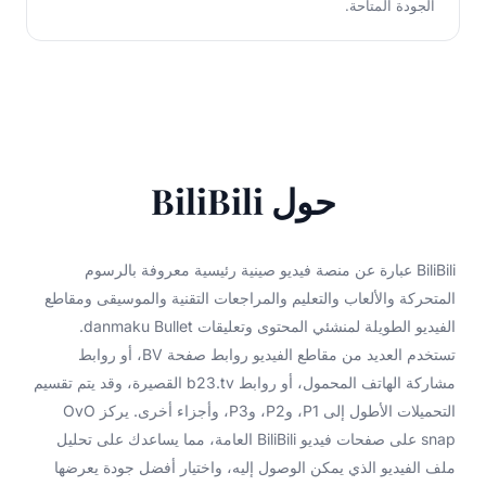
الجودة المتاحة.
حول BiliBili
BiliBili عبارة عن منصة فيديو صينية رئيسية معروفة بالرسوم
المتحركة والألعاب والتعليم والمراجعات التقنية والموسيقى ومقاطع
الفيديو الطويلة لمنشئي المحتوى وتعليقات danmaku Bullet.
تستخدم العديد من مقاطع الفيديو روابط صفحة BV، أو روابط
مشاركة الهاتف المحمول، أو روابط b23.tv القصيرة، وقد يتم تقسيم
التحميلات الأطول إلى P1، وP2، وP3، وأجزاء أخرى. يركز OvO
snap على صفحات فيديو BiliBili العامة، مما يساعدك على تحليل
ملف الفيديو الذي يمكن الوصول إليه، واختيار أفضل جودة يعرضها