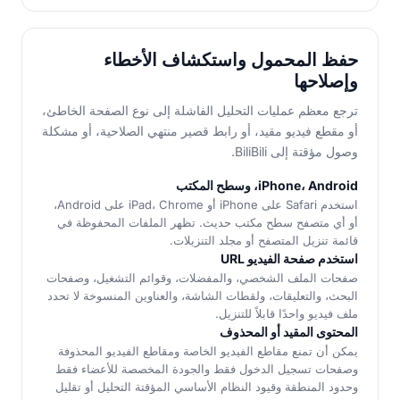
حفظ المحمول واستكشاف الأخطاء
وإصلاحها
ترجع معظم عمليات التحليل الفاشلة إلى نوع الصفحة الخاطئ،
أو مقطع فيديو مقيد، أو رابط قصير منتهي الصلاحية، أو مشكلة
وصول مؤقتة إلى BiliBili.
iPhone، Android، وسطح المكتب
استخدم Safari على iPhone أو iPad، Chrome على Android،
أو أي متصفح سطح مكتب حديث. تظهر الملفات المحفوظة في
قائمة تنزيل المتصفح أو مجلد التنزيلات.
استخدم صفحة الفيديو URL
صفحات الملف الشخصي، والمفضلات، وقوائم التشغيل، وصفحات
البحث، والتعليقات، ولقطات الشاشة، والعناوين المنسوخة لا تحدد
ملف فيديو واحدًا قابلاً للتنزيل.
المحتوى المقيد أو المحذوف
يمكن أن تمنع مقاطع الفيديو الخاصة ومقاطع الفيديو المحذوفة
وصفحات تسجيل الدخول فقط والجودة المخصصة للأعضاء فقط
وحدود المنطقة وقيود النظام الأساسي المؤقتة التحليل أو تقليل