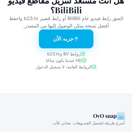
هل أنت مستعد لتنزيل مقاطع فيديو
BiliBili؟
الصق رابط فيديو عام BiliBili أو رابط قصير b23.tv واحفظ
أفضل نسخة يمكن الوصول إليها من المصدر.
جربه الآن
روابط BV وb23.tv
HD عندما يكون متاحًا
الروابط العامة، لا تسجيل الدخول
OvO snap
سرع طريقة لتحميل الفيديوهات. مجاني للأبد.